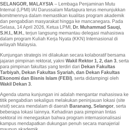
SELANGOR, MALAYSIA
– Lembaga Penjaminan Mutu
Internal (LPMI) IAI Darussalam Martapura terus menunjukkan
komitmennya dalam memastikan kualitas program akademik
dan pengabdian masyarakat hingga ke mancanegara. Pada
Selasa, 14 April 2026, Ketua LPMI,
Dr. Muhammad Sauqi,
S.H.I., M.H.
, terjun langsung memantau delegasi mahasiswa
dalam program Kuliah Kerja Nyata (KKN) Internasional di
wilayah Malaysia.
Kunjungan strategis ini dilakukan secara kolaboratif bersama
jajaran pimpinan rektorat, yakni
Wakil Rektor 1, 2, dan 3
, serta
para pimpinan fakultas yang terdiri dari
Dekan Fakultas
Tarbiyah, Dekan Fakultas Syariah, dan Dekan Fakultas
Ekonomi dan Bisnis Islam (FEBI)
, serta didampingi oleh
Wakil Dekan 3
.
Agenda utama kunjungan ini adalah mengantar mahasiswa ke
titik pengabdian sekaligus melakukan peninjauan lokasi (site
visit) secara mendalam di daerah
Baranang, Selangor
, serta
beberapa lokasi lainnya. Kehadiran para pimpinan lintas
sektoral ini menegaskan bahwa program internasionalisasi
kampus mendapatkan dukungan penuh secara manajerial
maupun akademik.